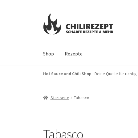
Zur
Zum
Navigation
Inhalt
springen
springen
Shop
Rezepte
Start
Impressum
Kasse
Mein Konto
Sucherge
Hot Sauce und Chili Shop
- Deine Quelle für richti
Startseite
Tabasco
Tabasco