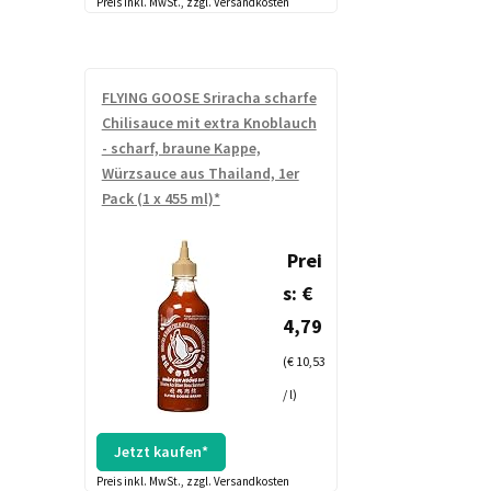
Preis inkl. MwSt., zzgl. Versandkosten
FLYING GOOSE Sriracha scharfe
Chilisauce mit extra Knoblauch
- scharf, braune Kappe,
Würzsauce aus Thailand, 1er
Pack (1 x 455 ml)*
Prei
s: €
4,79
(€ 10,53
/ l)
Jetzt kaufen*
Preis inkl. MwSt., zzgl. Versandkosten