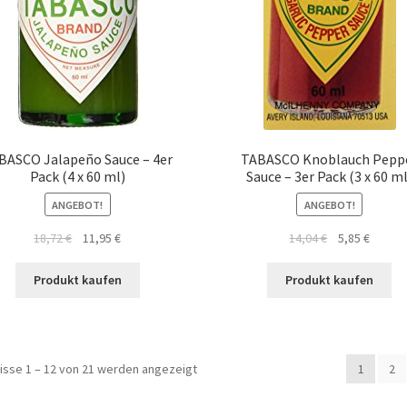
BASCO Jalapeño Sauce – 4er
TABASCO Knoblauch Pepp
Pack (4 x 60 ml)
Sauce – 3er Pack (3 x 60 ml
ANGEBOT!
ANGEBOT!
18,72
€
11,95
€
14,04
€
5,85
€
Produkt kaufen
Produkt kaufen
isse 1 – 12 von 21 werden angezeigt
1
2