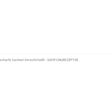
bnisse
Warenkorb
g scharfe Sachen! Vorsicht heiß! - SHOP.CHILIREZEPT.DE