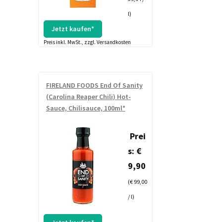
l)
Jetzt kaufen*
Preis inkl. MwSt., zzgl. Versandkosten
FIRELAND FOODS End Of Sanity
(Carolina Reaper Chili) Hot-
Sauce, Chilisauce, 100ml*
Prei
s: €
9,90
(€ 99,00
/ l)