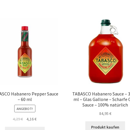
ASCO Habanero Pepper Sauce
TABASCO Habanero Sauce – 3
– 60 ml
ml – Glas Gallone – Scharfe C
Sauce – 100% natürlich
ANGEBOT!
84,95
€
4,29
€
4,16
€
Produkt kaufen