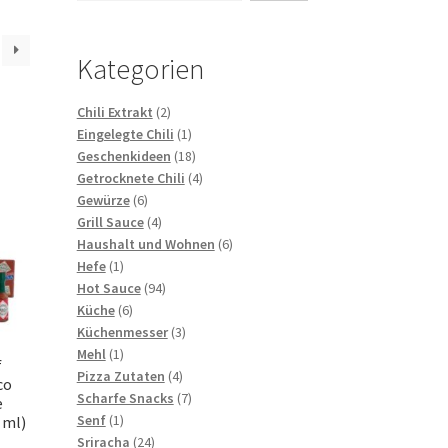
Kategorien
2
Chili Extrakt
2
Produkte
1
Eingelegte Chili
1
Produkt
18
Geschenkideen
18
Produkte
4
Getrocknete Chili
4
6
Produkte
Gewürze
6
Produkte
4
Grill Sauce
4
Produkte
6
Haushalt und Wohnen
6
1
Produkte
Hefe
1
Produkt
94
Hot Sauce
94
6
Produkte
Küche
6
Produkte
3
Küchenmesser
3
1
Produkte
Mehl
1
f
Produkt
4
Pizza Zutaten
4
co
Produkte
7
Scharfe Snacks
7
e
1
Produkte
Senf
1
 ml)
Produkt
24
Sriracha
24