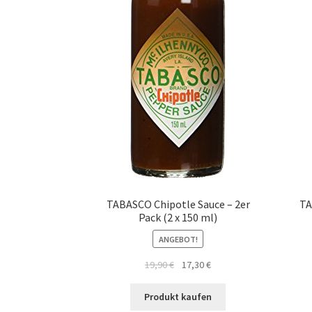
TABASCO Chipotle Sauce – 2er
TA
Pack (2 x 150 ml)
ANGEBOT!
19,90
€
17,30
€
Produkt kaufen