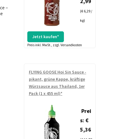
2,99
ce –
(€ 6,29 /
ce
kg)
Jetzt kaufen*
Preis inkl. MwSt., zzgl. Versandkosten
FLYING GOOSE Hoi Sin Sauce -
pikant, grüne Kappe, kräftige
Würzsauce aus Thailand, 1er
Pack (1 x 455 ml)*
Prei
s: €
5,36