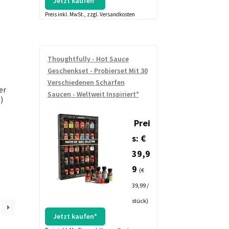
Jetzt kaufen*
Preis inkl. MwSt., zzgl. Versandkosten
Thoughtfully - Hot Sauce
Geschenkset - Probierset Mit 30
Verschiedenen Scharfen
er
Saucen - Weltweit Inspiriert*
)
Prei
s: €
39,9
9
(€
39,99 /
stück)
Jetzt kaufen*