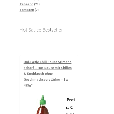
Produkte
21
Tabasco
21
2
Produkte
Tomaten
2
Produkte
Hot Sauce Bestseller
Uni-Eagle Chili Sauce Sriracha
scharf – Hot Sauce mit Chilies
& Knoblauch ohne
Geschmacksverstärker – 1 x
475g*
Prei
s: €