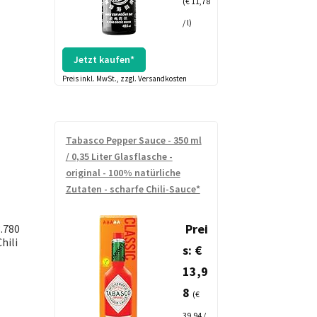
(€ 11,78
/ l)
Jetzt kaufen*
Preis inkl. MwSt., zzgl. Versandkosten
Tabasco Pepper Sauce - 350 ml
/ 0,35 Liter Glasflasche -
original - 100% natürliche
Zutaten - scharfe Chili-Sauce*
Prei
.780
hili
s: €
13,9
8
(€
39,94 /