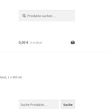
Suche
Suche
nach:
0,00
€
0 Artikel
and, 1 x 455 ml
Suchen
Suche