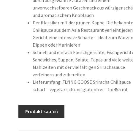
durch ausgewählte Zutaten und einem
unverwechselbaren Geschmack aus würziger schä
und aromatischem Knoblauch
Der Klassiker mit der grünen Kappe. Die bekannt
Chilisauce aus dem Asia Restaurant verleiht jede
Gericht eine intensive Schärfe – ideal zum Würzen
Dippen oder Marinieren
Schnell und einfach Fleischgerichte, Fischgericht
Sandwiches, Suppen, Salate, Tapas und viele weit
Mahlzeiten mit der vielfältigen Srirachasauce
verfeinern und zubereiten
Lieferumfang: FLYING GOOSE Sriracha Chilisauce
scharf – vegetarisch und glutenfrei – 1 x 455 ml
Produkt kaufen