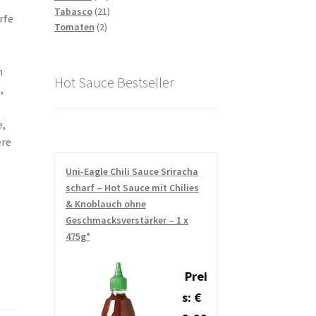
Produkte
21
Tabasco
21
rfe
2
Produkte
Tomaten
2
Produkte
e
m
Hot Sauce Bestseller
,
e,
ere
Uni-Eagle Chili Sauce Sriracha
scharf – Hot Sauce mit Chilies
& Knoblauch ohne
Geschmacksverstärker – 1 x
475g*
Prei
s: €