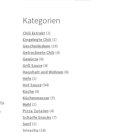
Kategorien
2
Chili Extrakt
2
Produkte
1
Eingelegte Chili
1
Produkt
18
Geschenkideen
18
Produkte
4
Getrocknete Chili
4
6
Produkte
Gewürze
6
Produkte
4
Grill Sauce
4
Produkte
6
Haushalt und Wohnen
6
1
Produkte
Hefe
1
Produkt
94
Hot Sauce
94
6
Produkte
Küche
6
Produkte
3
Küchenmesser
3
rfe
1
Produkte
Mehl
1
,
Produkt
4
Pizza Zutaten
4
Produkte
7
Scharfe Snacks
7
1
Produkte
Senf
1
Produkt
24
Sriracha
24