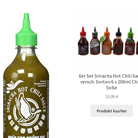
6er Set Sriracha Hot Chili S
versch. Sorten 6 x 200ml Chi
Soße
23,95
€
Produkt kaufen