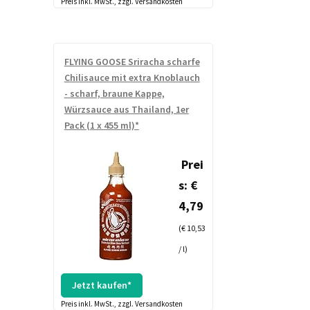
Preis inkl. MwSt., zzgl. Versandkosten
FLYING GOOSE Sriracha scharfe
Chilisauce mit extra Knoblauch
- scharf, braune Kappe,
Würzsauce aus Thailand, 1er
Pack (1 x 455 ml)*
Prei
s: €
4,79
(€ 10,53
/ l)
Jetzt kaufen*
Preis inkl. MwSt., zzgl. Versandkosten