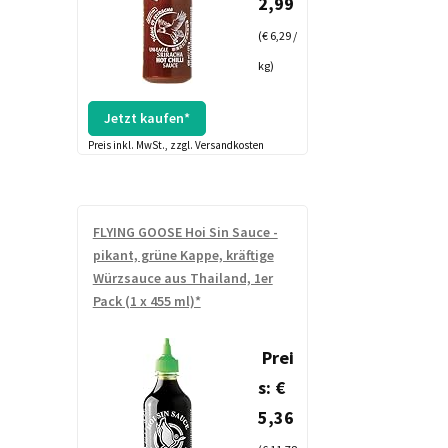
2,99
(€ 6,29 /
kg)
Jetzt kaufen*
Preis inkl. MwSt., zzgl. Versandkosten
FLYING GOOSE Hoi Sin Sauce -
pikant, grüne Kappe, kräftige
Würzsauce aus Thailand, 1er
Pack (1 x 455 ml)*
Prei
s: €
5,36