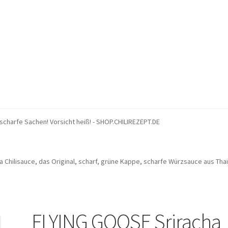
bnisse
Warenkorb
g scharfe Sachen! Vorsicht heiß! - SHOP.CHILIREZEPT.DE
 Chilisauce, das Original, scharf, grüne Kappe, scharfe Würzsauce aus Thail
FLYING GOOSE Sriracha