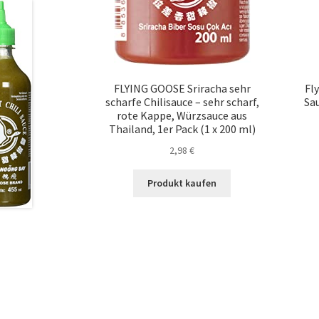
FLYING GOOSE Sriracha sehr
Fl
scharfe Chilisauce – sehr scharf,
Sau
rote Kappe, Würzsauce aus
Thailand, 1er Pack (1 x 200 ml)
2,98
€
Produkt kaufen