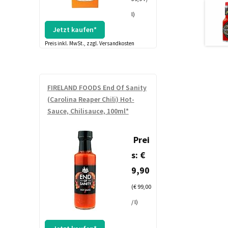
l)
Jetzt kaufen*
Preis inkl. MwSt., zzgl. Versandkosten
FIRELAND FOODS End Of Sanity
(Carolina Reaper Chili) Hot-
Sauce, Chilisauce, 100ml*
Prei
s: €
9,90
(€ 99,00
/ l)