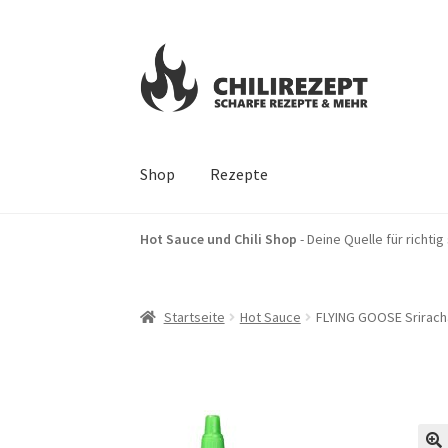
Zur
Zum
Navigation
Inhalt
springen
springen
Shop
Rezepte
Start
Impressum
Kasse
Mein Konto
Sucherge
Hot Sauce und Chili Shop
- Deine Quelle für richti
Startseite
Hot Sauce
FLYING GOOSE Sriracha