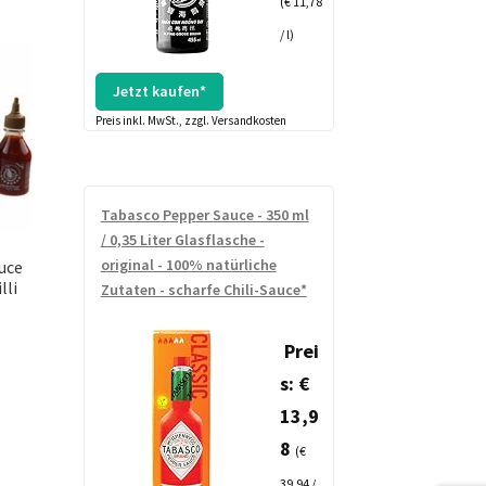
(€ 11,78
/ l)
Jetzt kaufen*
Preis inkl. MwSt., zzgl. Versandkosten
Tabasco Pepper Sauce - 350 ml
/ 0,35 Liter Glasflasche -
original - 100% natürliche
auce
lli
Zutaten - scharfe Chili-Sauce*
Prei
s: €
13,9
8
(€
39,94 /