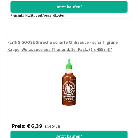
Jetzt kaufen*
Preis inkl. MwSt., zzgl. Versandkosten
FLYING GOOSE Sriracha scharfe Chilisauce - scharf, grüne
Kappe, Würzsauce aus Thailand, 1er Pack, (1 x 455 ml)*
Preis: € 6,39
(€ 14,04 / l)
Jetzt kaufen*