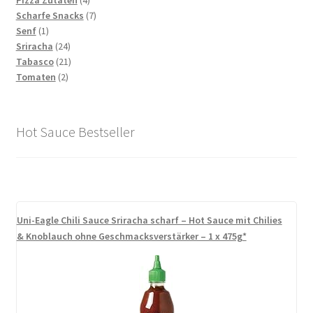
Pizza Zutaten
4
Produkte
7
Scharfe Snacks
7
1
Produkte
Senf
1
Produkt
24
Sriracha
24
Produkte
21
Tabasco
21
2
Produkte
Tomaten
2
Produkte
Hot Sauce Bestseller
Uni-Eagle Chili Sauce Sriracha scharf – Hot Sauce mit Chilies
& Knoblauch ohne Geschmacksverstärker – 1 x 475g*