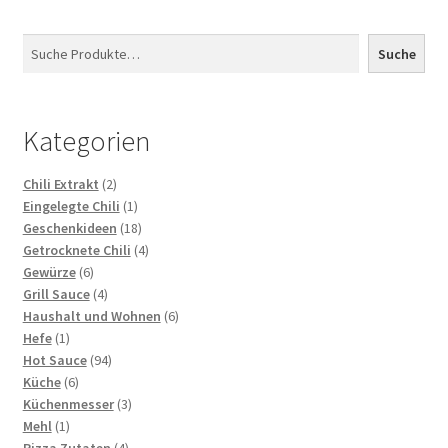
Suchen
Suche
Kategorien
2
Chili Extrakt
2
Produkte
1
Eingelegte Chili
1
Produkt
18
Geschenkideen
18
Produkte
4
Getrocknete Chili
4
6
Produkte
Gewürze
6
Produkte
4
Grill Sauce
4
Produkte
6
Haushalt und Wohnen
6
1
Produkte
Hefe
1
Produkt
94
Hot Sauce
94
6
Produkte
Küche
6
Produkte
3
Küchenmesser
3
1
Produkte
Mehl
1
Produkt
4