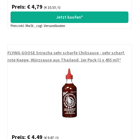
Preis: € 4,79
(€ 10,53 / l)
Jetzt kaufen*
Preis inkl. MwSt., zzgl. Versandkosten
FLYING GOOSE Sriracha sehr scharfe Chilisauce - sehr scharf,
rote Kappe, Würzsauce aus Thailand, 1er Pack (1 x 455 ml)*
Preis: € 4,49
(€ 9,87 / l)