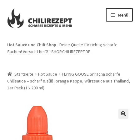
Zur
Zum
Menü
Navigation
Inhalt
springen
springen
Start
Hot Sauce und Chili Shop
- Deine Quelle für richtig scharfe
Sachen! Vorsicht heiß! - SHOP.CHILIREZEPT.DE
Impressum
Kasse
Startseite
Hot Sauce
FLYING GOOSE Sriracha scharfe
Chilisauce – scharf & süß, orange Kappe, Würzsauce aus Thailand,
Mein Konto
1er Pack (1 x 200 ml)
Suchergebnisse
Warenkorb