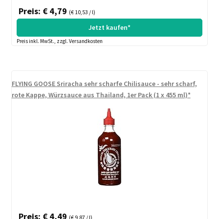
Preis: € 4,79
(€ 10,53 / l)
Jetzt kaufen*
Preis inkl. MwSt., zzgl. Versandkosten
FLYING GOOSE Sriracha sehr scharfe Chilisauce - sehr scharf,
rote Kappe, Würzsauce aus Thailand, 1er Pack (1 x 455 ml)*
Preis: € 4,49
(€ 9,87 / l)