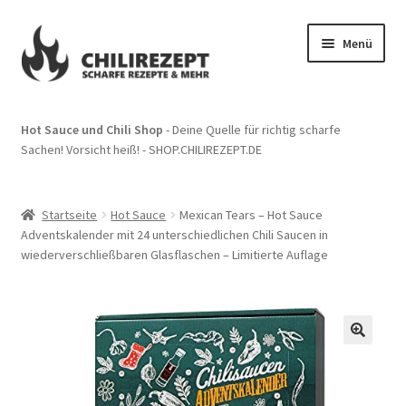
Zur
Zum
Menü
Navigation
Inhalt
springen
springen
Start
Hot Sauce und Chili Shop
- Deine Quelle für richtig scharfe
Sachen! Vorsicht heiß! - SHOP.CHILIREZEPT.DE
Impressum
Kasse
Startseite
Hot Sauce
Mexican Tears – Hot Sauce
Adventskalender mit 24 unterschiedlichen Chili Saucen in
Mein Konto
wiederverschließbaren Glasflaschen – Limitierte Auflage
Suchergebnisse
Warenkorb