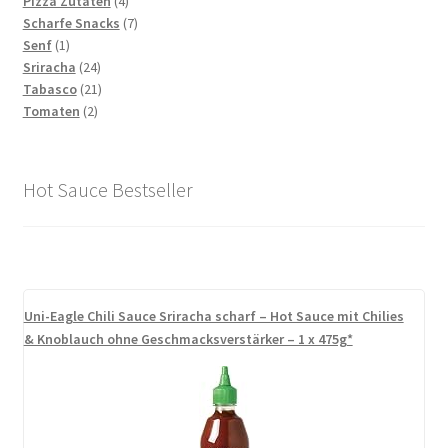
Produkt
4
Pizza Zutaten
4
Produkte
7
Scharfe Snacks
7
1
Produkte
Senf
1
Produkt
24
Sriracha
24
Produkte
21
Tabasco
21
2
Produkte
Tomaten
2
Produkte
Hot Sauce Bestseller
Uni-Eagle Chili Sauce Sriracha scharf – Hot Sauce mit Chilies
& Knoblauch ohne Geschmacksverstärker – 1 x 475g*