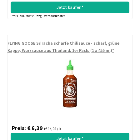
Jetzt kaufen*
Preis inkl. MwSt., zzgl. Versandkosten
FLYING GOOSE Sriracha scharfe Chilisauce - scharf, grüne
Kappe, Würzsauce aus Thailand, 1er Pack, (1 x 455 ml)*
Preis: € 6,39
(€ 14,04 / l)
Jetzt kaufen*