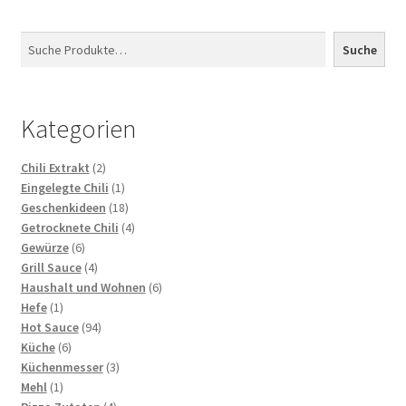
Suchen
Suche
Kategorien
2
Chili Extrakt
2
Produkte
1
Eingelegte Chili
1
Produkt
18
Geschenkideen
18
Produkte
4
Getrocknete Chili
4
6
Produkte
Gewürze
6
Produkte
4
Grill Sauce
4
Produkte
6
Haushalt und Wohnen
6
1
Produkte
Hefe
1
Produkt
94
Hot Sauce
94
6
Produkte
Küche
6
Produkte
3
Küchenmesser
3
1
Produkte
Mehl
1